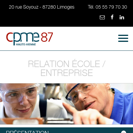
20 rue Soyouz - 87280 Limoges
Tél. 05 55 79 70 30
RELATION ÉCOLE /
ENTREPRISE