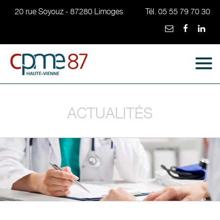
20 rue Soyouz - 87280 Limoges
Tél. 05 55 79 70 30
ACTUALITÉS